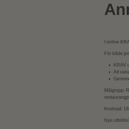
An
I online KR
För både pri
KRAV o
Att var
Genomgå
Målgrupp:
Ri
restaurangpe
Kostnad:
180
Nya utbildni