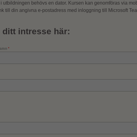
a i utbildningen behövs en dator. Kursen kan genomföras via mob
nk till din angivna e-postadress med inloggning till Microsoft Te
ditt intresse här:
rnamn
*