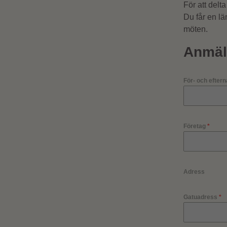
För att delt
Du får en lä
möten.
Anmäl 
För- och efte
Företag
*
Adress
Gatuadress
*