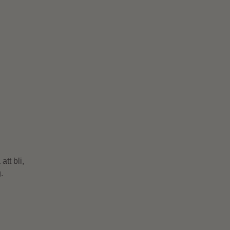
tt bli,
.