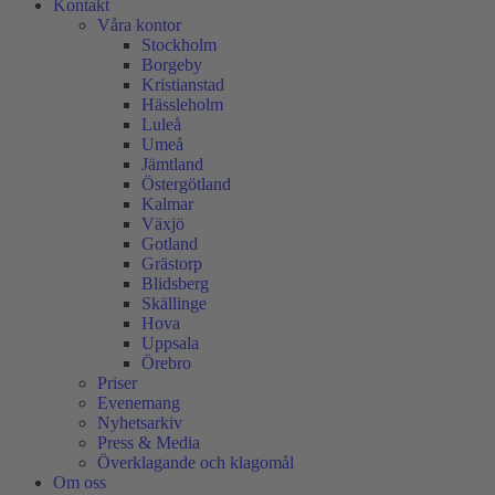
Kontakt
Våra kontor
Stockholm
Borgeby
Kristianstad
Hässleholm
Luleå
Umeå
Jämtland
Östergötland
Kalmar
Växjö
Gotland
Grästorp
Blidsberg
Skällinge
Hova
Uppsala
Örebro
Priser
Evenemang
Nyhetsarkiv
Press & Media
Överklagande och klagomål
Om oss