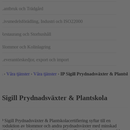
Lantbruk och Trädgård
Livsmedelsförädling, Industri och ISO22000
Restaurang och Storhushåll
Blommor och Kolinlagring
Leverantörskedjor, export och import
m
›
Våra tjänster
›
Våra tjänster
›
IP Sigill Prydnadsväxter & Plantsk
 Sigill Prydnadsväxter & Plantskola
IP Sigill Prydnadsväxter & Plantskolacertifiering syftar till en
produktion av blommor och andra prydnadsväxter med minskad