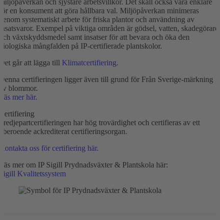
miljöpåverkan och sjystare arbetsvillkor. Det skall också vara enklare
för en konsument att göra hållbara val. Miljöpåverkan minimeras
genom systematiskt arbete för friska plantor och användning av
insatsvaror. Exempel på viktiga områden är gödsel, vatten, skadegörare
och växtskyddsmedel samt insatser för att bevara och öka den
biologiska mångfalden på IP-certifierade plantskolor.
Det går att lägga till
Klimatcertifiering.
Denna certifieringen ligger även till grund för Från Sverige-märkning
av blommor.
Läs mer här.
Certifiering
Tredjepartcertifieringen har hög trovärdighet och certifieras av ett
oberoende ackrediterat certifieringsorgan.
Kontakta oss för certifiering här.
Läs mer om IP Sigill Prydnadsväxter & Plantskola här:
Sigill Kvalitetssystem