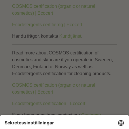
COSMOS certification (organic or natural
cosmetics) | Ecocert
Ecodetergents certifierng | Ecocert
Har du frågor, kontakta
Kundtjänst
.
Read more about COSMOS certification of
cosmetics and skincare if you operate in Sweden,
Denmark, Finland or Norway as well as
Ecodetergents certification for cleaning products.
COSMOS certification (organic or natural
cosmetics) | Ecocert
Ecodetergents certification | Ecocert
If you have questions, contact our
Customer
Service.